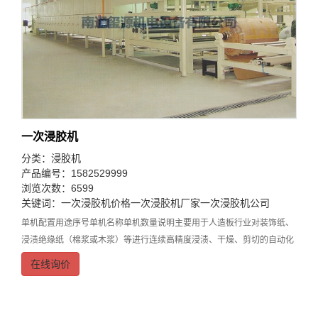
一次浸胶机
分类：
浸胶机
产品编号：1582529999
浏览次数：6599
关键词：
一次浸胶机价格
一次浸胶机厂家
一次浸胶机公司
单机配置用途序号单机名称单机数量说明主要用于人造板行业对装饰纸、
浸渍绝缘纸（棉浆或木浆）等进行连续高精度浸渍、干燥、剪切的自动化
生产线、主要由开卷机、浸渍机、干燥机、风冷机、涂胶机、调偏装置、
在线询价
牵引机、剪纸机、堆纸台、电控系统共10台单机组成