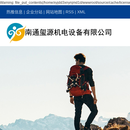
Warning: file_put_contents(/home/xyjdd3xnynjmd1d/wwwroot/source/cache/license
热推信息
|
企业分站
|
网站地图
|
RSS
|
XML