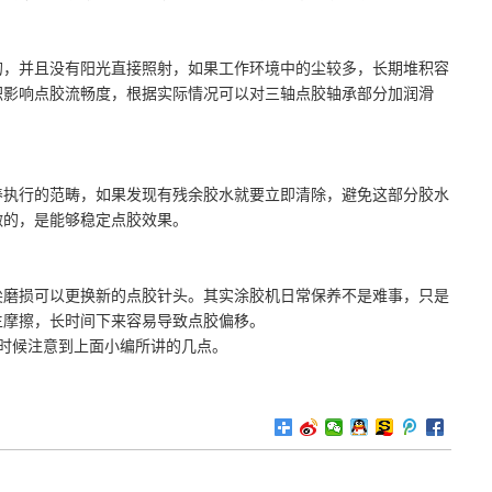
，并且没有阳光直接照射，如果工作环境中的尘较多，长期堆积容
积影响点胶流畅度，根据实际情况可以对三轴点胶轴承部分加润滑
执行的范畴，如果发现有残余胶水就要立即清除，避免这部分胶水
做的，是能够稳定点胶效果。
磨损可以更换新的点胶针头。其实涂胶机日常保养不是难事，只是
生摩擦，长时间下来容易导致点胶偏移。
时候注意到上面小编所讲的几点。