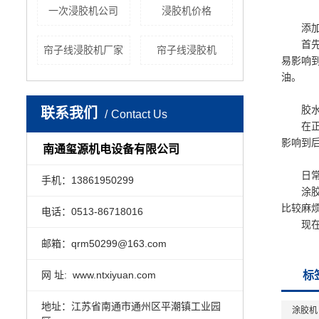
一次浸胶机公司
浸胶机价格
添加
首先要
帘子线浸胶机厂家
帘子线浸胶机
易影响
油。
胶水
联系我们
Contact Us
在正常
影响到
南通玺源机电设备有限公司
日常
手机：13861950299
涂胶机
比较麻
电话：0513-86718016
现在大
邮箱：qrm50299@163.com
网 址: www.ntxiyuan.com
标
地址：江苏省南通市通州区平潮镇工业园
涂胶机