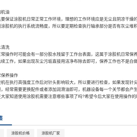
机油
保证涂胶机日常正常工作环境，理想的工作环境应是无尘且阴凉干燥的
到涂胶机的执行系统流畅度，所以要定期检查执行轴承部分是否有灰尘堆
清洗
操作时可能会有一部分胶水残留于工作台表面，这属于涂胶机日常保养
后续工作，如果出现灰尘污垢直接用洁净布除去即可，保养工作也不是白
保养操作
在执行高强度工作后对针头影响较大，所以要进行检查，如果发现针尖
烦，经常需要更换配件或者添加润滑油即可，机器设备每一个关节都会产
家知道使用涂胶机需要注意哪些事项了吗?希望今后大家在使用操作的
签
涂胶机价格
涂胶机厂家