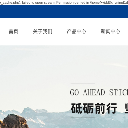
_cache.php): failed to open stream: Permission denied in /home/xyjdd3xnynjmd1d
首页
关于我们
产品中心
新闻中心
公司简介
喷涂机
公司新闻
企业文化
浸胶机
行业资讯
资质荣誉
智能制胶机
技术资讯
涂胶机
帘子线浸胶机
环氧树脂浸胶机
油冷机
浸渍纸线