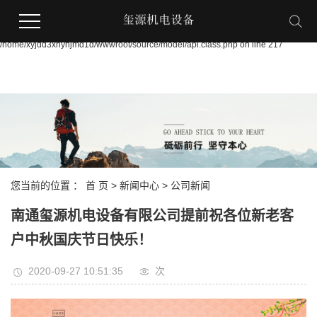
Warning:
file_put_contents(/home/xyjdd3xnynjmd1d/wwwroot/source/cache/license_cache.p
failed to open stream: Permission denied in
/home/xyjdd3xnynjmd1d/wwwroot/source/model/api.class.php on line 217
您当前的位置 ：
首 页
>
新闻中心
>
公司新闻
南通玺源机电设备有限公司提前祝各位新老客
户中秋国庆节日快乐！
2020-09-27 10:51:35
次