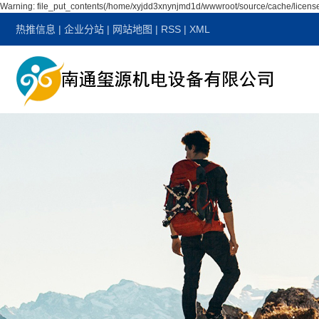
Warning: file_put_contents(/home/xyjdd3xnynjmd1d/wwwroot/source/cache/license
热推信息
|
企业分站
|
网站地图
|
RSS
|
XML