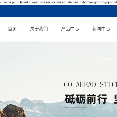
_cache.php): failed to open stream: Permission denied in /home/xyjdd3xnynjmd1d
首页
关于我们
产品中心
新闻中心
公司简介
喷涂机
公司新闻
企业文化
浸胶机
行业资讯
资质荣誉
智能制胶机
技术资讯
涂胶机
帘子线浸胶机
环氧树脂浸胶机
油冷机
浸渍纸线