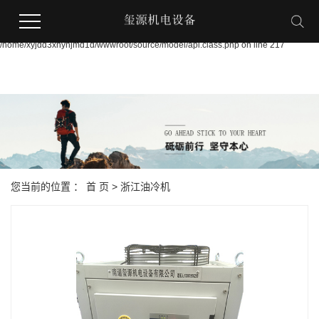
Warning:
file_put_contents(/home/xyjdd3xnynjmd1d/wwwroot/source/cache/license_cache.p
failed to open stream: Permission denied in
/home/xyjdd3xnynjmd1d/wwwroot/source/model/api.class.php on line 217
您当前的位置 ：
首 页
>
浙江油冷机