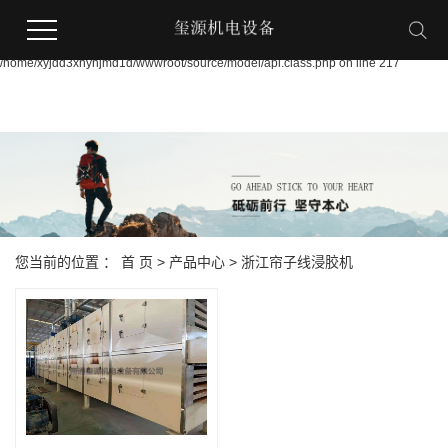
Warning:
file_put_contents(/home/xyjdd3xnynjmd1d/wwwroot/source/cache/license_cache.p
failed to open stream: Permission denied in
/home/xyjdd3xnynjmd1d/wwwroot/source/model/api.class.php on line 217
您当前的位置 ：
首 页
>
产品中心
>
浙江帘子线浸胶机