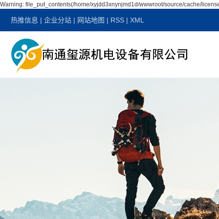
Warning: file_put_contents(/home/xyjdd3xnynjmd1d/wwwroot/source/cache/license
热推信息
|
企业分站
|
网站地图
|
RSS
|
XML