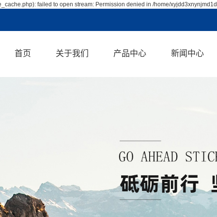
_cache.php): failed to open stream: Permission denied in /home/xyjdd3xnynjmd1d
首页
关于我们
产品中心
新闻中心
公司简介
喷涂机
公司新闻
企业文化
浸胶机
行业资讯
资质荣誉
智能制胶机
技术资讯
涂胶机
帘子线浸胶机
环氧树脂浸胶机
油冷机
浸渍纸线