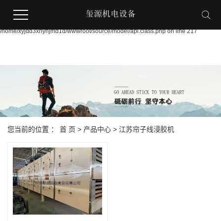
Warning:
file_put_contents(/home/xyjdd3xnynjmd1d/wwwroot/source/cache/license_cache.p
failed to open stream: Permission denied in
/home/xyjdd3xnynjmd1d/wwwroot/source/model/api.class.php on line 217
您当前的位置 ：
首 页
>
产品中心
>
江苏帘子线浸胶机