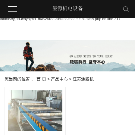
Warning:
file_put_contents(/home/xyjdd3xnynjmd1d/wwwroot/source/cache/license_cache.p
failed to open stream: Permission denied in
/home/xyjdd3xnynjmd1d/wwwroot/source/model/api.class.php on line 217
您当前的位置 ：
首 页
>
产品中心
>
江苏涂胶机