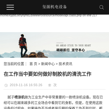
Warning:
file_put_contents(/home/xyjdd3xnynjmd1d/wwwroot/source/cache/license_cache.p
failed to open stream: Permission denied in
/home/xyjdd3xnynjmd1d/wwwroot/source/model/api.class.php on line 217
您当前的位置 ：
首 页
>
新闻中心
>
技术资讯
在工作当中要如何做好制胶机的清洗工作
2019-11-16 16:55:26
次
腻子
喷涂机
做为工业生产中非常重要的一款喷涂机设备。现在已
经可以在越来越多的工业场合中看到它的身影。但是，在使用这款
设备的过程中，如果操作不当或者是后期的保养工作不到位时，都