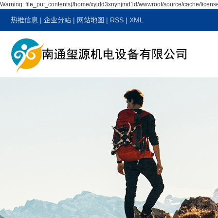
Warning: file_put_contents(/home/xyjdd3xnynjmd1d/wwwroot/source/cache/license
热推信息
|
企业分站
|
网站地图
|
RSS
|
XML