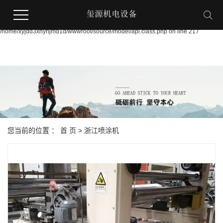
Warning:
file_put_contents(/home/xyjdd3xnynjmd1d/wwwroot/source/cache/license_cache.p
failed to open stream: Permission denied in
/home/xyjdd3xnynjmd1d/wwwroot/source/model/api.class.php on line 217
您当前的位置 ：
首 页
>
浙江喷涂机